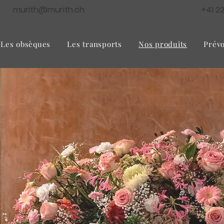
murith@murith.ch
+41 2
Les obsèques
Les transports
Nos produits
Prévo