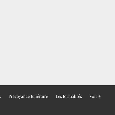
s
Prévoyance funéraire
Les formalités
Voir +