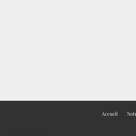
Accueil
Notr
murith@murith.ch