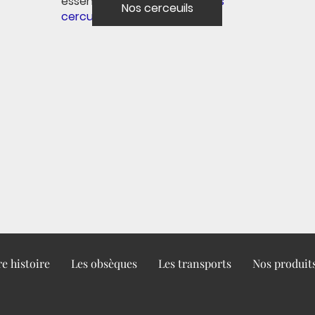
essences et finitions pour
nos
Nos cerceuils
cercueils
.
e histoire
Les obsèques
Les transports
Nos produit