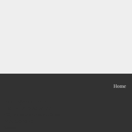
Home
murith@murith.ch
Tel: +41 22 809 56 00
89, Boulevard de la Cluse
1205 Geneva
Swiss