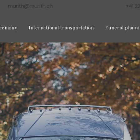
murith@murith.ch
+41 2
remony
International transportation
Funeral plann