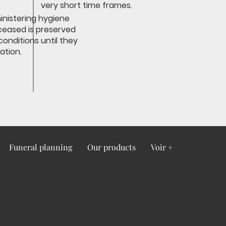
very short time frames.
inistering hygiene
ceased is preserved
conditions until they
nation.
Funeral planning
Our products
Voir +