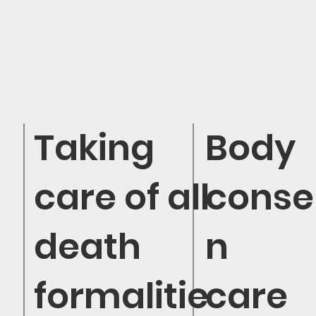
Taking
Body
care of all
conse
death
n
formalitie
care