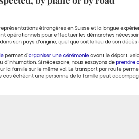
spected, by plane or by road
 représentations étrangères en Suisse et la longue expér
nt opérationnels pour effectuer les démarches nécessaire
dans son pays d’origine, quel que soit le lieu de son décès 
le
permet d’
organiser une cérémonie
avant le départ. Selo
ieu d’inhumation. Si nécessaire, nous essayons de
prendre 
r la famille sur le même vol. Le transport par route perm
t. Le cas échéant une personne de la famille peut accompag