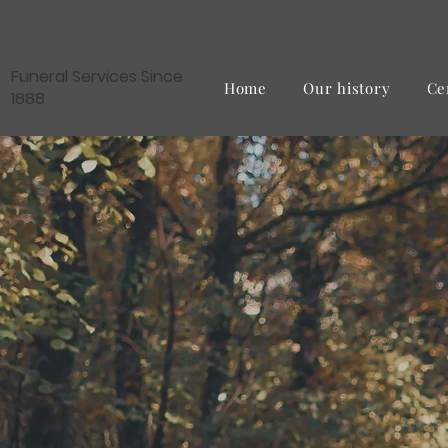
Funeral Services Since
Home
Our history
Ce
1888